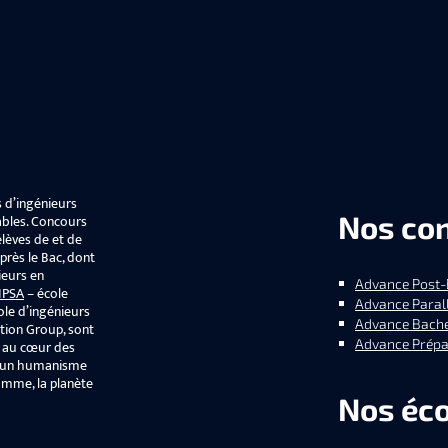
 d’ingénieurs
Nos co
ables. Concours
lèves de et de
près le Bac, dont
ieurs en
Advance Post-
IPSA
– école
Advance Parall
ole d’ingénieurs
Advance Bache
tion Group, sont
Advance Prép
e au cœur des
ue un humanisme
homme, la planète
Nos éco