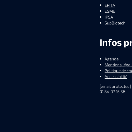
EPITA
ESME
IPSA
SupBiotech
Infos p
Agenda
Mentions légal
Politique de co
Accessibilité
[email protected]
01 84 07 16 36