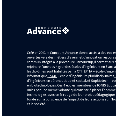
Créé en 2012, le
Concours Advance
donne accès à des écoles
ouvertes vers des métiers d’avenir et d’innovation respons
commun intégré à la procédure Parcoursup, il permet aux é
rejoindre l’une des 4 grandes écoles d’ingénieurs en 5 ans a
les diplômes sont habilités par la CTI :
EPITA
– école d’ingén
informatique,
ESME
– école d’ingénieurs pluridisciplinaires,
d’ingénieurs en aéronautique et spatial, et
SupBiotech
– éc
en biotechnologies. Ces 4 écoles, membres de IONIS Educa
unies par une même volonté qui consiste à placer l’homm
technologies, avec en fil rouge de leur projet pédagogiq
fondé sur la conscience de l’impact de leurs actions sur l’
et la société.