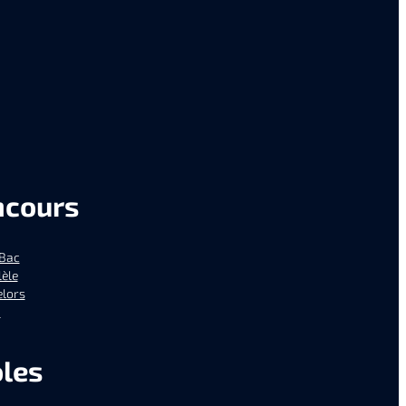
ncours
Bac
èle
lors
a
les