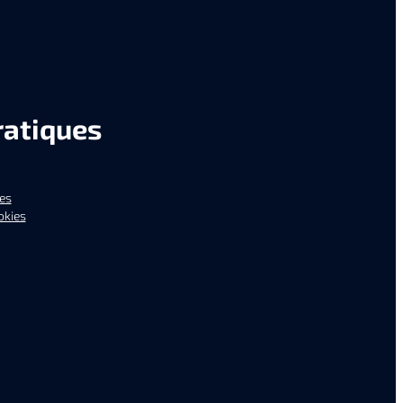
ratiques
es
okies