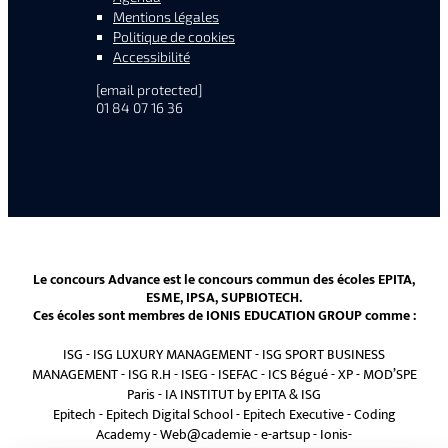
Mentions légales
Politique de cookies
Accessibilité
[email protected]
01 84 07 16 36
Le concours Advance est le concours commun des écoles EPITA,
ESME, IPSA, SUPBIOTECH.
Ces écoles sont membres de IONIS EDUCATION GROUP comme :
ISG
-
ISG LUXURY MANAGEMENT
-
ISG SPORT BUSINESS
MANAGEMENT
-
ISG R.H
-
ISEG
-
ISEFAC
-
ICS Bégué
-
XP
-
MOD’SPE
Paris
-
IA INSTITUT by EPITA & ISG
Epitech
-
Epitech Digital School
-
Epitech Executive
-
Coding
Academy
-
Web@cademie
-
e-artsup
-
Ionis-