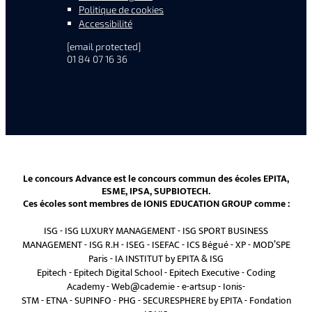
Politique de cookies
Accessibilité
[email protected]
01 84 07 16 36
Le concours Advance est le concours commun des écoles EPITA,
ESME, IPSA, SUPBIOTECH.
Ces écoles sont membres de IONIS EDUCATION GROUP comme :
ISG
-
ISG LUXURY MANAGEMENT
-
ISG SPORT BUSINESS
MANAGEMENT
-
ISG R.H
-
ISEG
-
ISEFAC
-
ICS Bégué
-
XP
-
MOD’SPE
Paris
-
IA INSTITUT by EPITA & ISG
Epitech
-
Epitech Digital School
-
Epitech Executive
-
Coding
Academy
-
Web@cademie
-
e-artsup
-
Ionis-
STM
-
ETNA
-
SUPINFO
-
PHG
-
SECURESPHERE by EPITA
-
Fondation