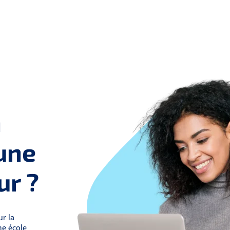
n
une
ur ?
ur la
ne école