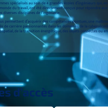
mmes spécialisés au sein de 4 grandes écoles d’ingénieurs qui, en
e monde du travail, ont été directement conçus pour répondre aux
diverses disciplines de l’ingénierie.
ous permettent d’acquérir des compétences pointues, une maîtris
és de carrière passionnantes dans les domaines de la cybersécuri
ospatial, de la transition énergétique, des objets connectés ou e
es d’accès