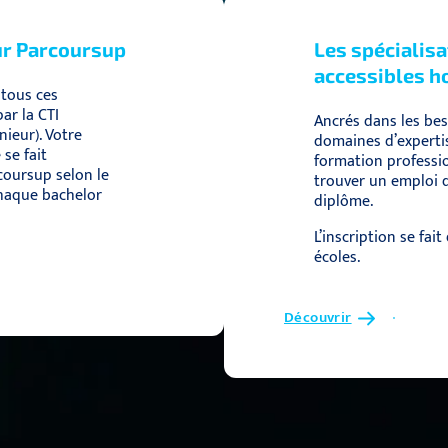
ur Parcoursup
Les spécialis
accessibles h
 tous ces
ar la CTI
Ancrés dans les bes
ieur). Votre
domaines d’experti
se fait
formation professi
coursup selon le
trouver un emploi d
Chaque bachelor
diplôme.
L’inscription se fai
écoles.
Découvrir