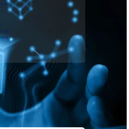
 plus
e
té, du
ncore