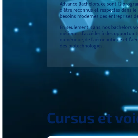
Advance Bachelors, ce sont 12 progra
d’être reconnus et respectés dans l
besoins modernes des entreprises des 
En seulement 3 ans, nos bachelors v
métier et d’accéder à des opportunit
numérique, de l’aéronautique et l’aér
des biotechnologies.
Cursus et voi