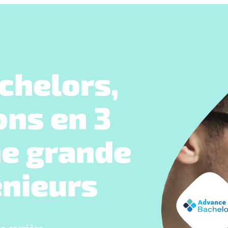
chelors,
ons en 3
ne grande
énieurs