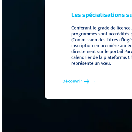
Les spécialisations s
Conférant le grade de licence,
programmes sont accrédités p
(Commission des Titres d’Ingén
inscription en première année 
directement sur le portail Par
calendrier de la plateforme. 
représente un vœu.
Découvrir