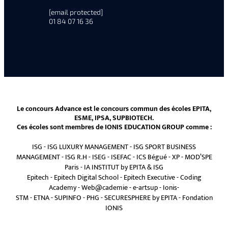
[email protected]
01 84 07 16 36
Le concours Advance est le concours commun des écoles EPITA,
ESME, IPSA, SUPBIOTECH.
Ces écoles sont membres de IONIS EDUCATION GROUP comme :
ISG
-
ISG LUXURY MANAGEMENT
-
ISG SPORT BUSINESS
MANAGEMENT
-
ISG R.H
-
ISEG
-
ISEFAC
-
ICS Bégué
-
XP
-
MOD’SPE
Paris
-
IA INSTITUT by EPITA & ISG
Epitech
-
Epitech Digital School
-
Epitech Executive
-
Coding
Academy
-
Web@cademie
-
e-artsup
-
Ionis-
STM
-
ETNA
-
SUPINFO
-
PHG
-
SECURESPHERE by EPITA
-
Fondation
IONIS