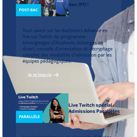
des JPO !
POST-BAC
Tout savoir sur les Bachelors Advance en
live sur Twitch. Au programme :
témoignages d’étudiants, échanges en
direct, conseils d’orientation et décryptage
complet des modalités d’admission par les
équipes pédagogiques.
Je m’inscris
Live Twitch spécial
Admissions Parallèles
PARALLÈLE