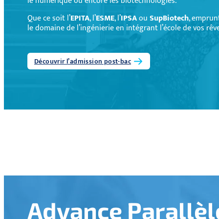
le numérique ou encore les biotechnologies.
Que ce soit l’
EPITA
, l’
ESME
, l’
IPSA
ou
SupBiotech
, emprun
le domaine de l’ingénierie en intégrant l’école de vos rêve
Découvrir l’admission post-bac
Advance Parallèle