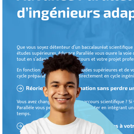
d’ingénieurs adap
Que vous soyez détenteur d’un baccalauréat scientifiq
études supérieures, Advance Parallèle vous ouvre la voie 
tout en s’adaptant à votre parcours et votre projet prof
En fonction de votre niveau d’études supérieures et de v
cycle préparatoire intégré ou directement en cycle ingén
Réorientez votre formation sans perdre u
Vous avez changé d’avis sur un parcours scientifique ? Si
Parallèle vous permet de vous réorienter en intégrant une
temps.
Des admissions parallèles adaptées à vot