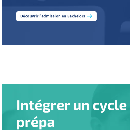
Découvrir l’admission en Bachelors
Intégrer un cycle
prépa