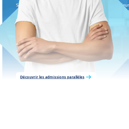
Si vous avez déjà un premier parcours d’études supérieur
parallèles vous permettent d’intégrer un cursus d’ingéni
Devenir ingénieur par la voie de l’apprent
Faire ses études d’ingénieur en alternance présente deux
formation est entièrement financée, et d’autre part, il 
entreprise.
Le diplôme d’ingénieur visé est équivalent à celui du cycl
Découvrir les admissions parallèles