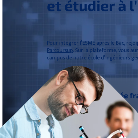
et étudier à 
Pour intégrer l’ESME après le Bac, rej
Parcoursup
. Sur la plateforme, vous aur
campus de notre école d’ingénieurs gén
Prépa intégrée f
Dans la grande tradition fran
intégrée. Ce cursus vise plusi
d’ingénieur au travers de proj
préparez à l’entrée dans le cyc