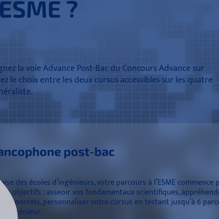
l’ESME ?
oignez la voie Advance Post-Bac du Concours Advance sur
ez le choix entre les deux cursus accessibles sur les quatre
éraliste.
rancophone post-bac
çaise des écoles d’ingénieurs, votre parcours à l’ESME commence 
eurs objectifs : asseoir vos fondamentaux scientifiques, appréhend
ets concrets, personnaliser votre cursus en testant jusqu’à 6 parco
le ingénieur.