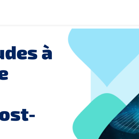
udes à
e
ost-