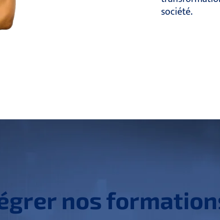
société.
grer nos formation