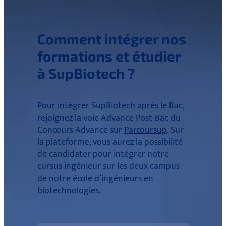
Comment intégrer nos
formations et étudier
à SupBiotech ?
Pour intégrer SupBiotech après le Bac,
rejoignez la voie Advance Post-Bac du
Concours Advance sur
Parcoursup
. Sur
la plateforme, vous aurez la possibilité
de candidater pour intégrer notre
cursus ingénieur sur les deux campus
de notre école d’ingénieurs en
biotechnologies.