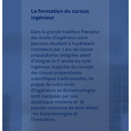
La formation du cursus
ingénieur
Dans la grande tradition française
des écoles d’ingénieur, votre
parcours étudiant à SupBiotech
commence par 2 ans de classes
préparatoires intégrées avant
d’intégrer la 1ʳᵉ année du cycle
ingénieur. Inspirées du concept
des classes préparatoires
scientifiques traditionnelles, les
prépas de notre école
d’ingénieurs en Biotechnologies
sont marquées par une
dynamique moderne et la
passion commune de leurs élèves
: les biotechnologies et
l’innovation.