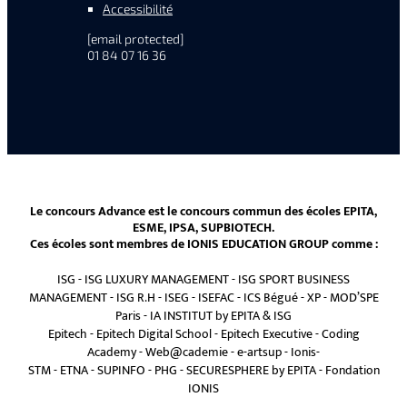
Accessibilité
[email protected]
01 84 07 16 36
Le concours Advance est le concours commun des écoles EPITA,
ESME, IPSA, SUPBIOTECH.
Ces écoles sont membres de IONIS EDUCATION GROUP comme :
ISG
-
ISG LUXURY MANAGEMENT
-
ISG SPORT BUSINESS
MANAGEMENT
-
ISG R.H
-
ISEG
-
ISEFAC
-
ICS Bégué
-
XP
-
MOD’SPE
Paris
-
IA INSTITUT by EPITA & ISG
Epitech
-
Epitech Digital School
-
Epitech Executive
-
Coding
Academy
-
Web@cademie
-
e-artsup
-
Ionis-
STM
-
ETNA
-
SUPINFO
-
PHG
-
SECURESPHERE by EPITA
-
Fondation
IONIS