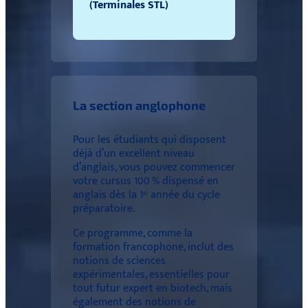
(Terminales STL)
La section anglophone
Pour les étudiants qui disposent
déjà d’un excellent niveau
d’anglais, vous pouvez commencer
votre cursus 100 % dispensé en
anglais dès la 1ʳᵉ année du cycle
préparatoire.
Ce programme, comme la
formation francophone, inclut des
notions de sciences
expérimentales, essentielles pour
tout futur expert en biotech, mais
également des notions de