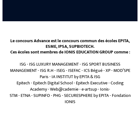
Le concours Advance est le concours commun des écoles EPITA,
ESME, IPSA, SUPBIOTECH.
Ces écoles sont membres de IONIS EDUCATION GROUP comme :
ISG
-
ISG LUXURY MANAGEMENT
-
ISG SPORT BUSINESS
MANAGEMENT
-
ISG R.H
-
ISEG
-
ISEFAC
-
ICS Bégué
-
XP
-
MOD’SPE
Paris
-
IA INSTITUT by EPITA & ISG
Epitech
-
Epitech Digital School
-
Epitech Executive
-
Coding
Academy
-
Web@cademie
-
e-artsup
-
Ionis-
STM
-
ETNA
-
SUPINFO
-
PHG
-
SECURESPHERE by EPITA
-
Fondation
IONIS