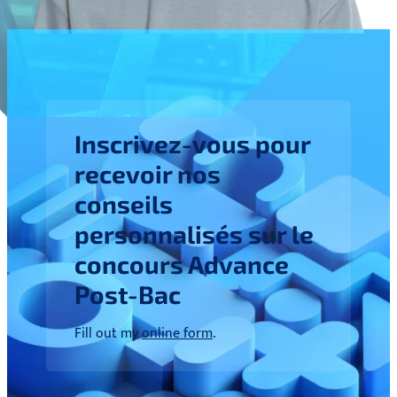
Inscrivez-vous pour
recevoir nos
conseils
personnalisés sur le
concours Advance
Post-Bac
Fill out my
online form
.