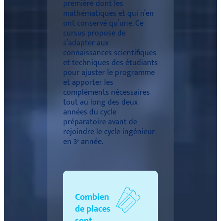
première dont les
mathématiques et qui n’en
ont conservé qu’une. Ce
cursus propose de
s’adapter aux
connaissances scientifiques
et techniques des étudiants
pour ajuster le programme
et apporter les
compléments nécessaires
tout au long des deux
années du cycle
préparatoire avant de
rejoindre le cycle ingénieur
en 3ᵉ année.
Combien
de places
sont