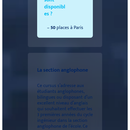
disponibl
es ?
–
50
places à Paris
La section anglophone
Ce cursus s’adresse aux
étudiants anglophones,
bilingues ou disposant d’un
excellent niveau d’anglais
qui souhaitent effectuer les
3 premières années du cycle
ingénieur dans la section
anglophone de l’école. Ce