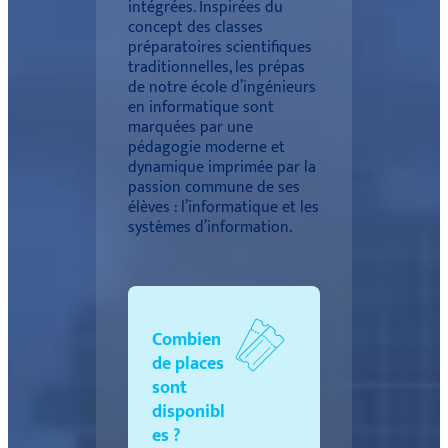
intégrées. Inspirées du
concept des classes
préparatoires scientifiques
traditionnelles, les prépas
de notre école d’ingénieurs
en informatique sont
marquées par une
pédagogie moderne et
dynamique imprimée par la
passion commune de ses
élèves : l’informatique et les
systèmes d’information.
Combien
de places
sont
disponibl
es ?