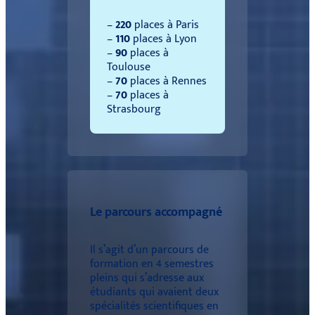
–
220
places à Paris
–
110
places à Lyon
–
90
places à
Toulouse
–
70
places à Rennes
–
70
places à
Strasbourg
Le parcours accompagné
Il s’agit d’un parcours de
formation en 4 semestres
pleins qui s’adresse aux
étudiants qui avaient deux
spécialités scientifiques en