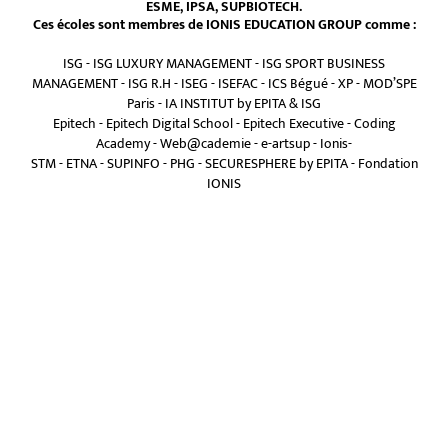
ESME, IPSA, SUPBIOTECH.
Ces écoles sont membres de IONIS EDUCATION GROUP comme :
ISG
-
ISG LUXURY MANAGEMENT
-
ISG SPORT BUSINESS
MANAGEMENT
-
ISG R.H
-
ISEG
-
ISEFAC
-
ICS Bégué
-
XP
-
MOD’SPE
Paris
-
IA INSTITUT by EPITA & ISG
Epitech
-
Epitech Digital School
-
Epitech Executive
-
Coding
Academy
-
Web@cademie
-
e-artsup
-
Ionis-
STM
-
ETNA
-
SUPINFO
-
PHG
-
SECURESPHERE by EPITA
-
Fondation
IONIS