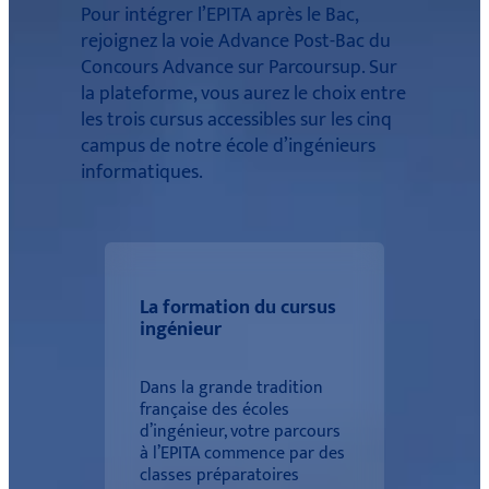
Pour intégrer l’EPITA après le Bac,
rejoignez la voie Advance Post-Bac du
Concours Advance sur Parcoursup. Sur
la plateforme, vous aurez le choix entre
les trois cursus accessibles sur les cinq
campus de notre école d’ingénieurs
informatiques.
La formation du cursus
ingénieur
Dans la grande tradition
française des écoles
d’ingénieur, votre parcours
à l’EPITA commence par des
classes préparatoires