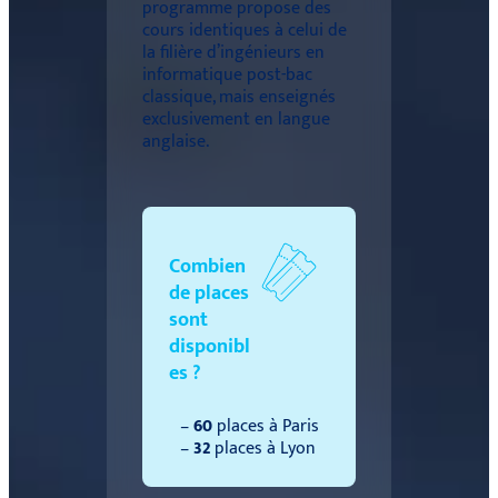
programme propose des
cours identiques à celui de
la filière d’ingénieurs en
informatique post-bac
classique, mais enseignés
exclusivement en langue
anglaise.
Combien
de places
sont
disponibl
es ?
–
60
places à Paris
–
32
places à Lyon