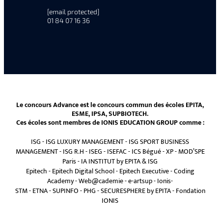
[email protected]
01 84 07 16 36
Le concours Advance est le concours commun des écoles EPITA,
ESME, IPSA, SUPBIOTECH.
Ces écoles sont membres de IONIS EDUCATION GROUP comme :
ISG
-
ISG LUXURY MANAGEMENT
-
ISG SPORT BUSINESS
MANAGEMENT
-
ISG R.H
-
ISEG
-
ISEFAC
-
ICS Bégué
-
XP
-
MOD’SPE
Paris
-
IA INSTITUT by EPITA & ISG
Epitech
-
Epitech Digital School
-
Epitech Executive
-
Coding
Academy
-
Web@cademie
-
e-artsup
-
Ionis-
STM
-
ETNA
-
SUPINFO
-
PHG
-
SECURESPHERE by EPITA
-
Fondation
IONIS