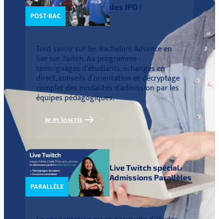
des JPO !
POST-BAC
Tout savoir sur les Bachelors Advance en
live sur Twitch. Au programme :
témoignages d’étudiants, échanges en
direct, conseils d’orientation et décryptage
complet des modalités d’admission par les
équipes pédagogiques.
Je m’inscris
Live Twitch spécial
Admissions Parallèles
PARALLÈLE